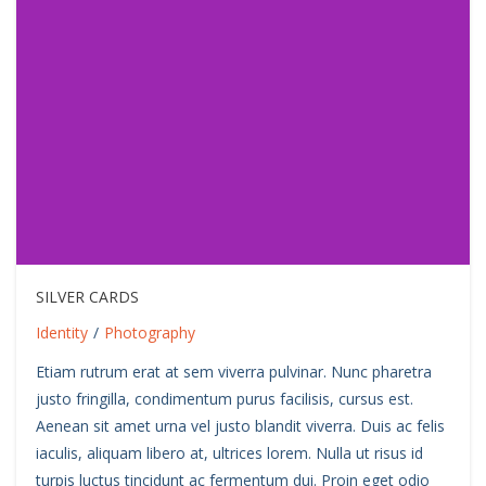
SILVER CARDS
Identity
/
Photography
Etiam rutrum erat at sem viverra pulvinar. Nunc pharetra
justo fringilla, condimentum purus facilisis, cursus est.
Aenean sit amet urna vel justo blandit viverra. Duis ac felis
iaculis, aliquam libero at, ultrices lorem. Nulla ut risus id
turpis luctus tincidunt ac fermentum dui. Proin eget odio