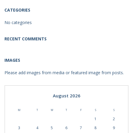
CATEGORIES
No categories
RECENT COMMENTS
IMAGES
Please add images from media or featured image from posts.
August 2026
M
T
W
T
F
S
S
1
2
3
4
5
6
7
8
9